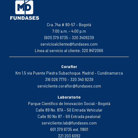
Cra. 74a # 80-57 – Bogotá
7:00 a.m. – 4:00 p.m
(601) 379 6735 – 320 3409239
servicioalcliente@fundases.com
Línea al servicio al cliente: 320 8472066
Coraflor
Km 1.5 vía Puente Piedra Subachoque. Madrid – Cundinamarca
316 026 7770 – 320 340 9239
servicliente.coraflor@fundases.com
Laboratorio
Parque Científico de Innovación Social.- Bogotá
Calle 89 No. 87A – 50 Entrada Vehicular
Calle 90 No 87 – 69 Entrada peatonal
servicliente.lab@fundases.com
601 379 6735 ext. 11801
321 203 6092