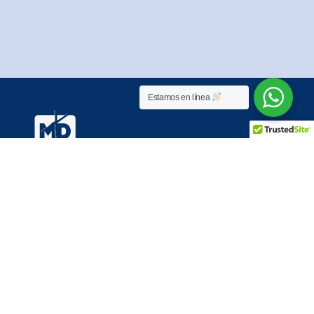
Estamos en línea
Cra. 74a # 80-57 – Bogotá
7:00 a.m. – 4:00 p.m
(601) 379 6735 – 320 3409239
servicioalcliente@fundases.com
Línea al servicio al cliente: 320 8472066
Coraflor
Km 1.5 vía Puente Piedra Subachoque. Madrid – Cundinamarca
316 026 7770 – 320 340 9239
servicliente.coraflor@fundases.com