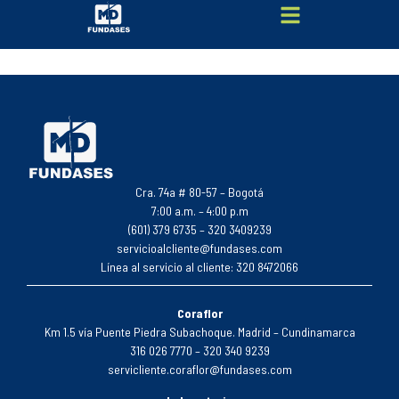
AGROPECUARIA EL CIMARRON S.A.S
Cra. 74a # 80-57 – Bogotá
7:00 a.m. – 4:00 p.m
(601) 379 6735 – 320 3409239
servicioalcliente@fundases.com
Línea al servicio al cliente: 320 8472066
Coraflor
Km 1.5 vía Puente Piedra Subachoque. Madrid – Cundinamarca
316 026 7770 – 320 340 9239
servicliente.coraflor@fundases.com